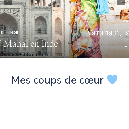
‹
ASIE
INDE
Varanasi, la ville sacrée de
l’Inde
Mes coups de cœur