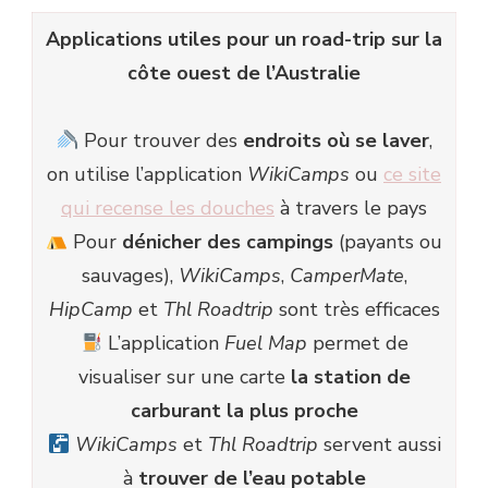
Applications utiles pour un road-trip sur la
côte ouest de l’Australie
Pour trouver des
endroits où se laver
,
on utilise l’application
WikiCamps
ou
ce site
qui recense les douches
à travers le pays
Pour
dénicher des campings
(payants ou
sauvages),
WikiCamps
,
CamperMate
,
HipCamp
et
Thl Roadtrip
sont très efficaces
L’application
Fuel Map
permet de
visualiser sur une carte
la station de
carburant la plus proche
WikiCamps
et
Thl Roadtrip
servent aussi
à
trouver de l’eau potable