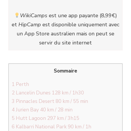
WikiCamps
est une app payante (8,99€)
et
HipCamp
est disponible uniquement avec
un App Store australien mais on peut se
servir du site internet
Sommaire
1
Perth
2
Lancelin Dunes 128 km / 1h30
3
Pinnacles Desert 80 km / 55 min
4
Jurien Bay 40 km / 28 min
5
Hutt Lagoon 297 km / 3h15
6
Kalbarri National Park 90 km / 1h