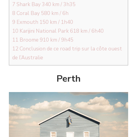
7
Shark Bay 340 km / 3h35
8
Coral Bay 580 km / 6h
9
Exmouth 150 km / 1h40
10
Karijini National Park 618 km / 6h40
11
Broome 910 km / 9h45
12
Conclusion de ce road trip sur la côte ouest
de l’Australie
Perth