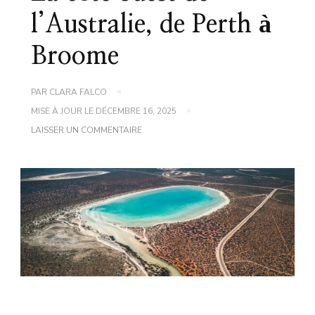
l’Australie, de Perth à
Broome
PAR
CLARA FALCO
MISE À JOUR LE
DÉCEMBRE 16, 2025
SUR
LAISSER UN COMMENTAIRE
LA
CÔTE
OUEST
DE
L’AUSTRALIE,
DE
PERTH
À
BROOME