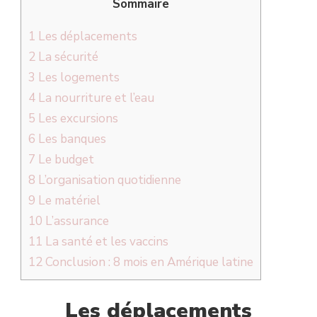
Sommaire
1
Les déplacements
2
La sécurité
3
Les logements
4
La nourriture et l’eau
5
Les excursions
6
Les banques
7
Le budget
8
L’organisation quotidienne
9
Le matériel
10
L’assurance
11
La santé et les vaccins
12
Conclusion : 8 mois en Amérique latine
Les déplacements