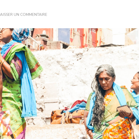
SUR
LAISSER UN COMMENTAIRE
VARANASI,
LA
VILLE
SACRÉE
DE
L’INDE