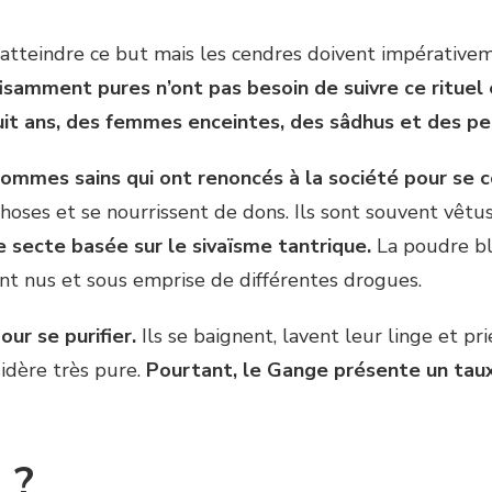
ur atteindre ce but mais les cendres doivent impérativ
isamment pures n’ont pas besoin de suivre ce rituel
 huit ans, des femmes enceintes, des sâdhus et des p
ommes sains qui ont renoncés à la société pour se c
choses et se nourrissent de dons. Ils sont souvent vêtu
de secte basée sur le sivaïsme tantrique.
La poudre bla
ent nus et sous emprise de différentes drogues.
our se purifier.
Ils se baignent, lavent leur linge et pr
sidère très pure.
Pourtant, le Gange présente un taux 
 ?