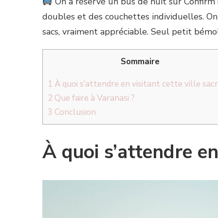
On a réservé un bus de nuit sur ConfirmT
doubles et des couchettes individuelles. On 
sacs, vraiment appréciable. Seul petit bémol,
Sommaire
1
À quoi s’attendre en visitant cette ville sac
2
Que faire à Varanasi ?
3
Conclusion
À quoi s’attendre en 