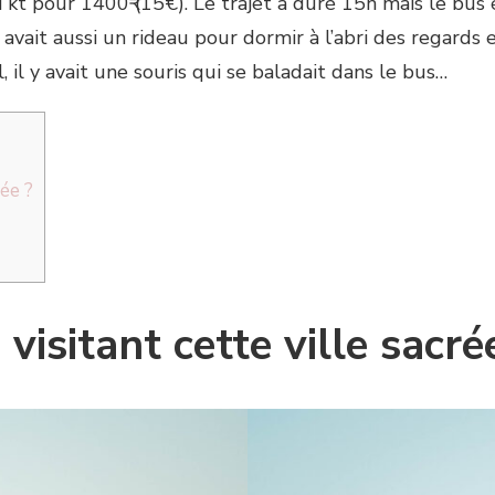
kt pour 1400₹ (15€). Le trajet a duré 15h mais le bus 
avait aussi un rideau pour dormir à l’abri des regards e
 il y avait une souris qui se baladait dans le bus…
rée ?
visitant cette ville sacré