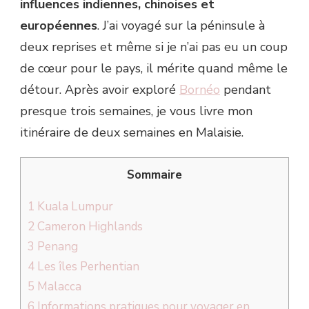
influences indiennes, chinoises et
européennes
. J’ai voyagé sur la péninsule à
deux reprises et même si je n’ai pas eu un coup
de cœur pour le pays, il mérite quand même le
détour. Après avoir exploré
Bornéo
pendant
presque trois semaines, je vous livre mon
itinéraire de deux semaines en Malaisie.
Sommaire
1
Kuala Lumpur
2
Cameron Highlands
3
Penang
4
Les îles Perhentian
5
Malacca
6
Informations pratiques pour voyager en