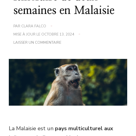
semaines en Malaisie
PAR
CLARA FALCO
MISE À JOUR LE
OCTOBRE 13, 2024
SUR
LAISSER UN COMMENTAIRE
ITINÉRAIRE
DE
DEUX
SEMAINES
EN
MALAISIE
La Malaisie est un
pays multiculturel aux