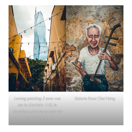
Lorong petaling 2
avec vue
Galerie Kwai Chai Hong
sur la
Merdeka 118
, la
deuxième plus haute tour du
monde (678,9 m)