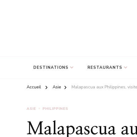
DESTINATIONS
RESTAURANTS
Accueil
Asie
Malapascua aux Philippines, visite
ASIE
PHILIPPINES
Malapascua aux 