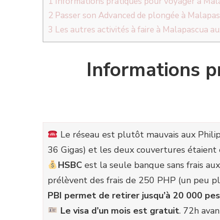
1
Informations pratiques pour voyager à Mala
2
Passer son Advanced de plongée à Malapa
3
Les autres activités à faire à Malapascua a
Informations p
Le réseau est plutôt mauvais aux Philipp
36 Gigas) et les deux couvertures étaient 
HSBC
est la seule banque sans frais au
prélèvent des frais de 250 PHP (un peu plu
PBI permet de retirer jusqu’à 20 000 pe
Le visa d’un mois est gratuit
. 72h avan