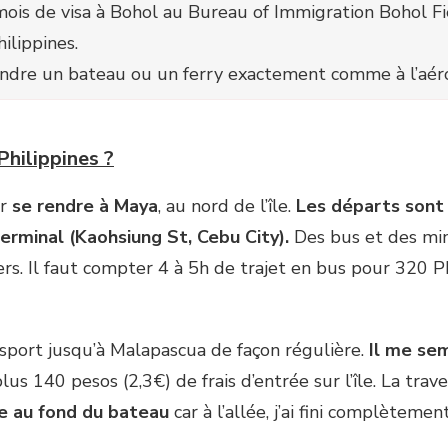
is de visa à Bohol au Bureau of Immigration Bohol Fie
ilippines.
ndre un bateau ou un ferry exactement comme à l’aér
hilippines ?
ur
se rendre à Maya
, au nord de l’île.
Les départs sont 
rminal (Kaohsiung St, Cebu City).
Des bus et des mini
ers. Il faut compter 4 à 5h de trajet en bus pour 320 
nsport jusqu’à Malapascua de façon régulière.
Il me sem
plus 140 pesos (2,3€) de frais d’entrée sur l’île. La tra
re au fond du bateau
car à l’allée, j’ai fini complèteme