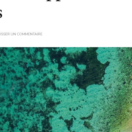
s
SUR
AISSER UN COMMENTAIRE
MALAPASCUA
AUX
PHILIPPINES,
VISITER
L’ÎLE
AUX
REQUINS
RENARDS