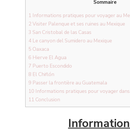
Sommaire
1
Informations pratiques pour voyager au Me
2
Visiter Palenque et ses ruines au Mexique
3
San Cristobal de las Casas
4
Le canyon del Sumidero au Mexique
5
Oaxaca
6
Hierve El Agua
7
Puerto Escondido
8
El Chiflón
9
Passer la frontière au Guatemala
10
Informations pratiques pour voyager dans
11
Conclusion
Information