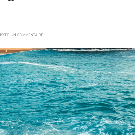
SUR
ISSER UN COMMENTAIRE
MEXIQUE
:
VOYAGER
DANS
LES
ÉTATS
DU
CHIAPAS
&
DE
OAXACA