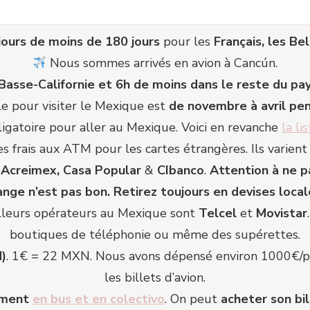
éjours de moins de 180 jours
pour les
Français, les Be
Nous sommes arrivés en avion à Cancún.
Basse-Californie et 6h de moins dans le reste du pa
e pour visiter le Mexique est
de novembre à avril pen
ligatoire pour aller au Mexique. Voici en revanche
la l
frais aux ATM pour les cartes étrangères. Ils varient 
, Acreimex, Casa Popular
&
CIbanco
.
Attention à ne p
nge n’est pas bon. Retirez toujours en devises local
lleurs opérateurs au Mexique sont
Tel
cel
et
Movistar
boutiques de téléphonie ou même des supérettes.
)
. 1€ = 22 MXN. Nous avons dépensé environ 1000€/p
les billets d’avion.
lement
en bus et en colectivo
. On peut
acheter son bil