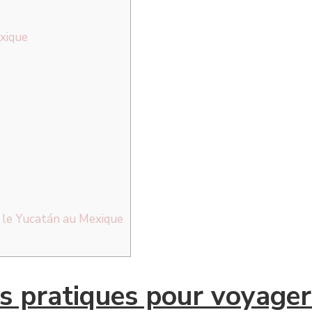
xique
 le Yucatán au Mexique
s pratiques pour voyage