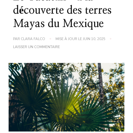
découverte des terres
Mayas du Mexique
PAR
CLARA FALCO
MISE À JOUR LE
JUIN 10, 2025
SUR
LAISSER UN COMMENTAIRE
LE
YUCATÁN
:
À
LA
DÉCOUVERTE
DES
TERRES
MAYAS
DU
MEXIQUE