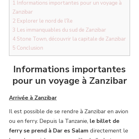
1
Informations importantes pour un voyage à
Zanzibar
2
Explorer le nord de l’île
3
Les immanquables du sud de Zanzibar
4
Stone Town, découvrir la capitale de Zanzibar
5
Conclusion
Informations importantes
pour un voyage à Zanzibar
Arrivée à Zanzibar
Il est possible de se rendre à Zanzibar en avion
ou en ferry. Depuis la Tanzanie,
le billet de
ferry se prend à Dar es Salam
directement le