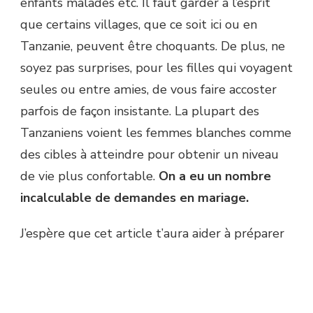
enfants malades etc. Il faut garder à l’esprit
que certains villages, que ce soit ici ou en
Tanzanie, peuvent être choquants. De plus, ne
soyez pas surprises, pour les filles qui voyagent
seules ou entre amies, de vous faire accoster
parfois de façon insistante. La plupart des
Tanzaniens voient les femmes blanches comme
des cibles à atteindre pour obtenir un niveau
de vie plus confortable.
On a eu un nombre
incalculable de demandes en mariage.
J’espère que cet article t’aura aider à préparer
ton voyage à Zanzibar, sur cette île
paradisiaque de Tanzanie. Si tu as des
questions, n’hésite pas à les poser dans la