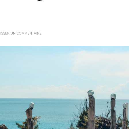
SUR
AISSER UN COMMENTAIRE
VISITER
NASSAU,
LA
CAPITALE
DES
BAHAMAS,
EN
2
JOURS