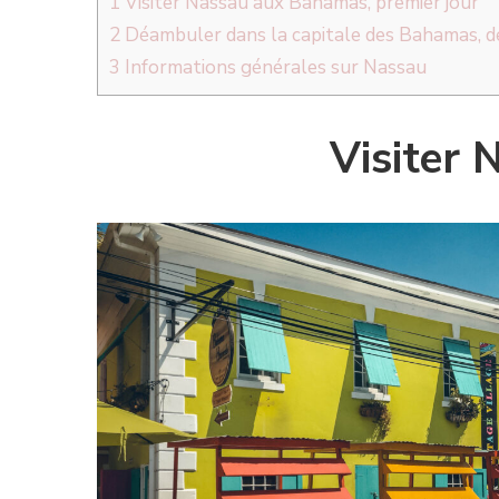
1
Visiter Nassau aux Bahamas, premier jour
2
Déambuler dans la capitale des Bahamas, d
3
Informations générales sur Nassau
Visiter 