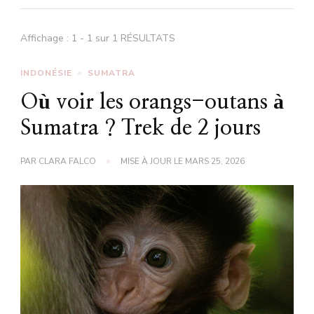
Affichage : 1 - 1 sur 1 RÉSULTATS
INDONÉSIE
SUMATRA
Où voir les orangs-outans à
Sumatra ? Trek de 2 jours
PAR
CLARA FALCO
MISE À JOUR LE
MARS 25, 2026