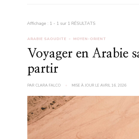
Affichage : 1 - 1 sur 1 RÉSULTATS
ARABIE SAOUDITE
MOYEN-ORIENT
Voyager en Arabie sa
partir
PAR
CLARA FALCO
MISE À JOUR LE
AVRIL 16, 2026