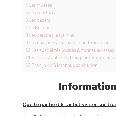
4
Les musées
5
Les rooftops
6
Les bazars
7
Le Bosphore
8
Les parcs et les jardins
9
Les quartiers alternatifs non touristiques
10
Les spécialités locales & bonnes adresses
11
Visiter Istanbul en trois jours, programme 
12
Trois jours à Istanbul, conclusion
Information
Quelle partie d’Istanbul visiter sur troi