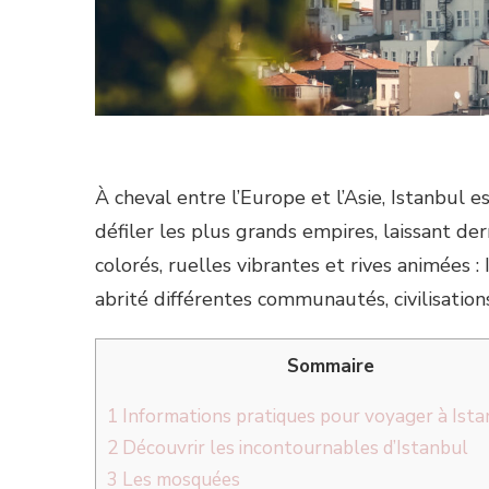
À cheval entre l’Europe et l’Asie, Istanbul 
défiler les plus grands empires, laissant de
colorés, ruelles vibrantes et rives animées :
abrité différentes communautés, civilisations
Sommaire
1
Informations pratiques pour voyager à Ista
2
Découvrir les incontournables d’Istanbul
3
Les mosquées