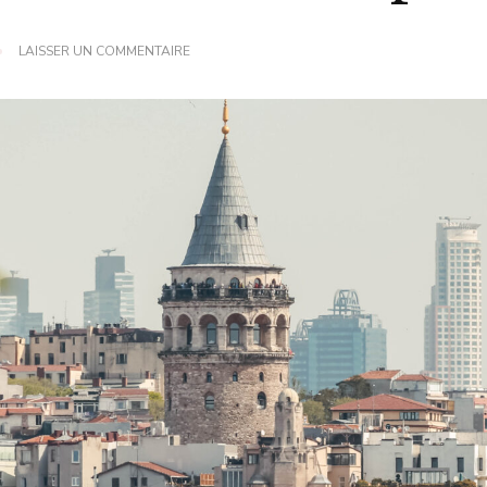
SUR
LAISSER UN COMMENTAIRE
ISTANBUL,
À
CHEVAL
ENTRE
L’EUROPE
ET
L’ASIE