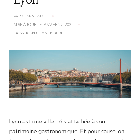
Lyon
PAR
CLARA FALCO
MISE À JOUR LE
JANVIER 22, 2026
SUR
LAISSER UN COMMENTAIRE
CUISINE
DU
MONDE
À
LYON
Lyon est une ville très attachée à son
patrimoine gastronomique. Et pour cause, on