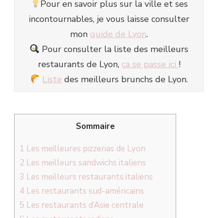
Pour en savoir plus sur la ville et ses
incontournables, je vous laisse consulter
mon
guide de Lyon
.
Pour consulter la liste des meilleurs
restaurants de Lyon,
ça se passe ici
!
Liste
des meilleurs brunchs de Lyon.
Sommaire
1
Les meilleures pizzerias de Lyon
2
Les meilleurs sandwichs italiens
3
Les meilleurs restaurants italiens
4
Les restaurants sud-américains
5
Les restaurants d’Asie centrale