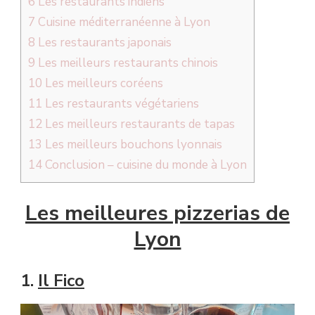
6
Les restaurants indiens
7
Cuisine méditerranéenne à Lyon
8
Les restaurants japonais
9
Les meilleurs restaurants chinois
10
Les meilleurs coréens
11
Les restaurants végétariens
12
Les meilleurs restaurants de tapas
13
Les meilleurs bouchons lyonnais
14
Conclusion – cuisine du monde à Lyon
Les meilleures pizzerias de
Lyon
1.
Il Fico